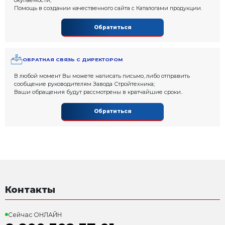
“ГОРЯЧАЯ ЛИНИЯ” 24/7 СЕРВИСНОЕ ОБСЛ
шеф монтаж,
пусконаладка,
обучение персонала,
гарантийный и пост-гарантийный сервис,
круглосуточная техподдержка.
Обратиться
ПРОРАБОТКИ ВАШЕЙ БИЗНЕС МОДЕЛИ
Предоставление полного реалистичного Бизнес 
выбранного Оборудования, с подробным расчет
окупаемости;
Помощь в создании качественного сайта с Катал