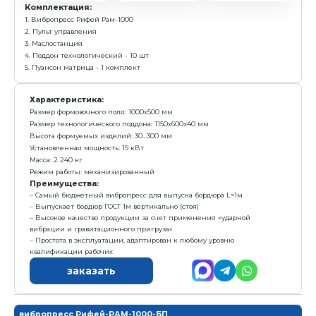
Е
Получить предложение в Ma
Камень
Плитка
пустотелый
тротуарная
390х190х188 мм
200х100 мм
155 шт/ч
22 м2/ч
Комплектация:
1. Вибропресс Рифей Рам-1000
2. Пульт управления
3. Маслостанция
4. Поддон технологический - 10 шт
5. Пуансон матрица - 1 комплект
Характеристика:
Размер формовочного поля: 1000х500 мм