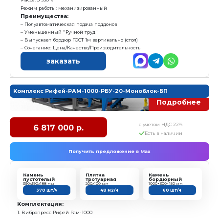
Получить предложение в Ma
Камень
Плитка
пустотелый
тротуарная
390х190х188 мм
200х100 мм
155 шт/ч
27,6 м2/ч
Комплектация:
1. Вибропресс Рифей Рам-1000
2. Пульт управления
3. Маслостанция
4. Поддон технологический - 10 шт
5. Пуансон матрица - 1 комплект
6. Конвейер ленточный КЛ-300-3,5 (L=3,5м)
7. Бетоносмеситель СГ-350 (V=350л)
8. Блок дозатор БД-350