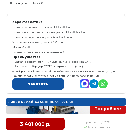
Комплектация:
1. Вибропресс Рифей Рам-1000
2. Пульт управления
3. Маслостанция
4. Поддон технологический - 10 шт
5. Пуансон матрица - 1 комплект
6. Модуль подачи поддонов с кассетой
7. Приемный бункер вибропресса
8. Подъемник поддонов
9. Рольганг
Характеристика:
Размер формовочного поля: 1000х500 мм
Размер технологического поддона: 1150х600х40 мм
Высота формуемых изделий: 30...300 мм
Установленная мощность: 19 кВт