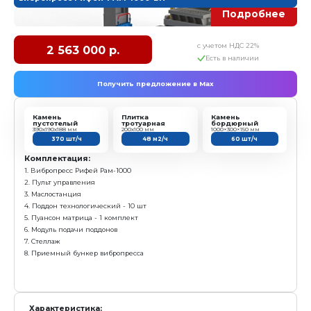
Размер технологического поддона: 1150х600х40 мм
Высота формуемых изделий: 30...300 мм
Установленная мощность: 19 кВт
Масса: 2 240 кг
Режим работы: механизированный
Преимущества:
Самый бюджетный вибропресс для выпуска бордю
Выпускает бордюр ГОСТ 1м вертикально (стоя)
Высокое качество продукции за счет применения
вибрации и гравитационного пригруза»
Простота в эксплуатации, адаптирован к любому 
квалификации рабочих
заказать
вибропресс Рифей-РАМ-1000-БП