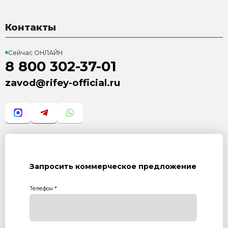
6. Конвейер ленточный КЛ-300-3,5 (L=3,5м)
7. Бетоносмеситель СГ-350 (V=350л)
8. Блок дозатор БД-350
9. Приемный бункер вибропресса
10. Модуль подачи поддонов
Характеристика:
Размер формовочного поля: 1000х500 мм
Размер технологического поддона: 1150х600х40 мм
Высота формуемых изделий: 30...300 мм
Установленная мощность: 24,2 кВт
Масса: 3 950 кг
Режим работы: механизированный
Преимущества:
Полуавтоматическая подача поддонов
Уменьшенный "Ручной труд"