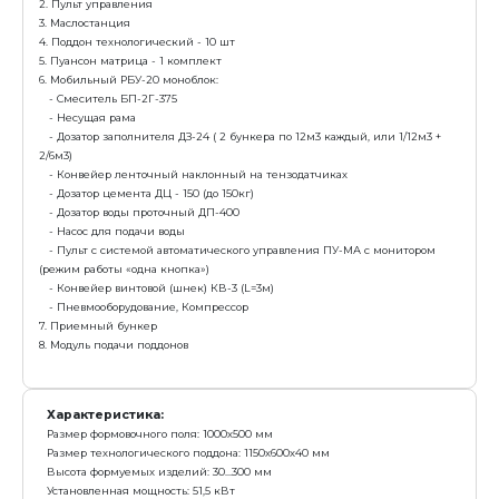
Характеристика:
Размер формовочного поля: 1000х500 мм
Размер технологического поддона: 1150х600х40 мм
Высота формуемых изделий: 30...300 мм
Установленная мощность: 24,2 кВт
Масса: 3 250 кг
Режим работы: механизированный
Преимущества:
Самая бюджетная линия для выпуска бордюра L=
Выпускает бордюр ГОСТ 1м вертикально (стоя)
Вибропресс+смеситель+конвейер=минимальная 
начала работы, с возможностью дальнейшего доосн
заказать
Линия Рифей-РАМ-1000-3,5-350-БП