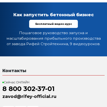
1. Бетонный завод Рифей Бетон-45
2. Укрытие "зимний вариант":
– Ограждающие конструкции (фермы) и метизы для
– Две подъемные утепленные крышки с приводами
– Полный комплект сэндвич-панелей и элементов д
крепления (нащельники, уголки, метизы, прокладки,
– Два окна и дверь.
- Регистры отопления для бункеров.
Характеристика:
Смеситель: БП-2Г-1100 двухвальный, с горизонтал
валов
Количество бункеров: 2
Объем бункеров: 24 м3
Установленная мощность: 65,5 кВт
Масса: 18 500
Режим работы: Автоматический