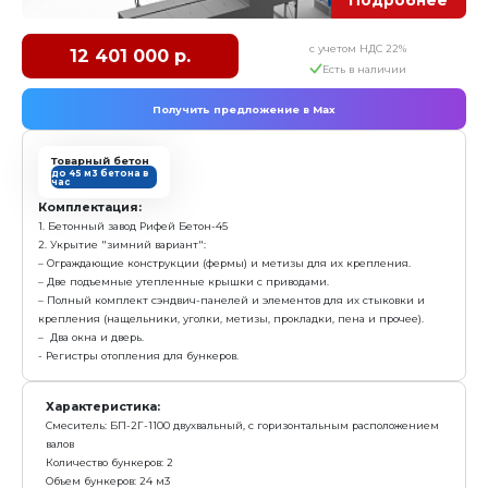
Бетонный завод Рифей-Зима-25
с у
7 472 000 р.
Е
Получить предложение в Ma
Товарный бетон
до 25 м3 бетона в
час
Комплектация:
1. Бетонный завод Рифей Бетон-25
2. Укрытие "зимний вариант":
– Ограждающие конструкции (фермы) и метизы для
– Две подъемные утепленные крышки с приводами