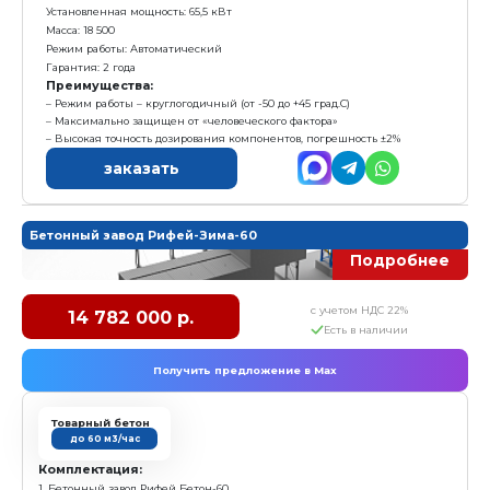
– Полный комплект сэндвич-панелей и элементов д
крепления (нащельники, уголки, метизы, прокладки,
– Два окна и дверь.
- Регистры отопления для бункеров.
Характеристика:
Смеситель: CГ-750-С одновальный, с горизонтальн
вала
Количество бункеров: 2
Объем бункеров: 15 м3
Установленная мощность: 39 кВт
Масса: 15 500 кг
Режим работы: автоматический
Гарантия: 2 года
Преимущества:
Режим работы – круглогодичный (от -50 до +45 град
Высокая точность дозирования компонентов, пог
Большой запас прочности металлоконструкции