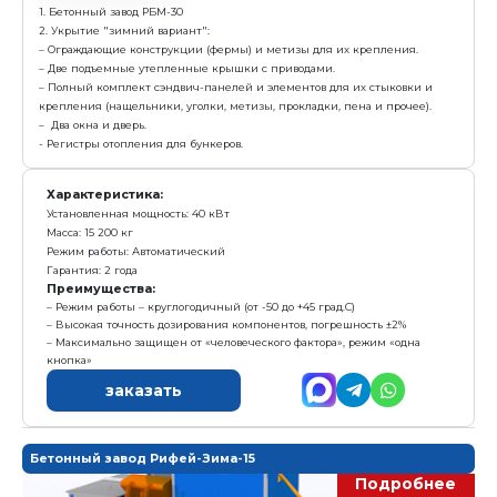
Е
Получить предложение в Ma
Товарный бетон
до 30 м3 бетона в
час
Комплектация:
1. Бетонный завод РБМ-30
2. Укрытие "зимний вариант":
– Ограждающие конструкции (фермы) и метизы для
– Две подъемные утепленные крышки с приводами
– Полный комплект сэндвич-панелей и элементов д
крепления (нащельники, уголки, метизы, прокладки,
– Два окна и дверь.
- Регистры отопления для бункеров.