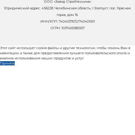
Товарный бетон
до 60 м3/час
Комплектация:
1. Бетонный завод Рифей Бетон-60
2. Укрытие "зимний вариант":
– Ограждающие конструкции (фермы) и метизы для
– Три подъемные утепленные крышки с приводами
– Полный комплект сэндвич-панелей и элементов д
крепления (нащельники, уголки, метизы, прокладки,
– Два окна и дверь.
- Регистры отопления для бункеров.
Характеристика:
Смеситель: БП-2Г-1500 двухвальный, с горизонтал
валов
Количество бункеров: 3