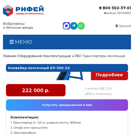
Вибропрессы
и бетонные заводы
МЕНЮ
Главная
Оборудование
Комплектующие к РБУ
Тран
Конвейер ленточный КЛ-300-3,5
с у
222 000 р.