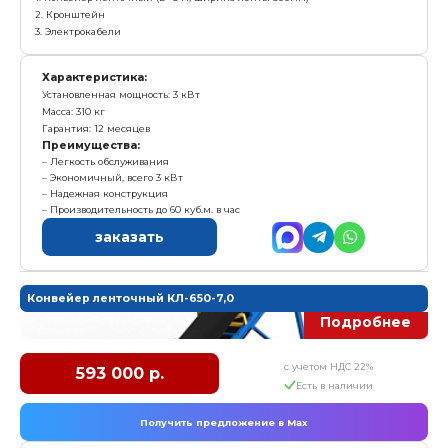
Легкость обслуживания
заказать
Конвейер ленточный КЛ-500-5,0
с у
357 000 р.
Е
Получить предложение в Ma
Комплектация:
1. Конвейер ленточный (L= 5 м, ширина ленты 500мм
2. Кронштейн