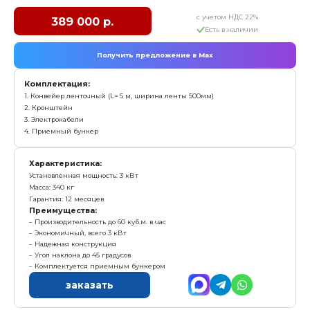
Преимущества:
Производительность до 90 куб.м. в час
Экономичный, всего 2,2 кВт
Надежная конструкция
Быстрота, скорость ленты, 0,6 м/сек
заказать
Конвейер ленточный выкатной КЛ-500-5,0-
с у
394 000 р.
Е
Получить предложение в Ma