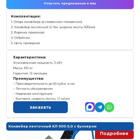
с у
593 000 р.
Е
Получить предложение в Ma
Комплектация:
1. Конвейер ленточный (L= 7,4 м, ширина ленты 650
2. Опора
3. Электрокабели
Характеристика:
Установленная мощность: 2,2 кВт
Масса: 750 кг
Гарантия: 12 месяцев