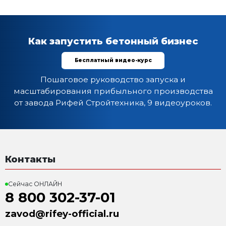
Комплектация:
1. Опора конвейера (в сложенном положении)
2. Конвейер ленточный (L=5м, ширина ленты 500мм
3. Воронка приемная
4. Отбойник
5. Цепь приводная
Характеристика:
Установленная мощность: 3 кВт
Масса: 310 кг
Гарантия: 12 месяцев
Преимущества:
Производительность до 60 куб.м. в час
Легкость обслуживания
Надежная конструкция
Быстрота, скорость ленты, 1,1 м/сек