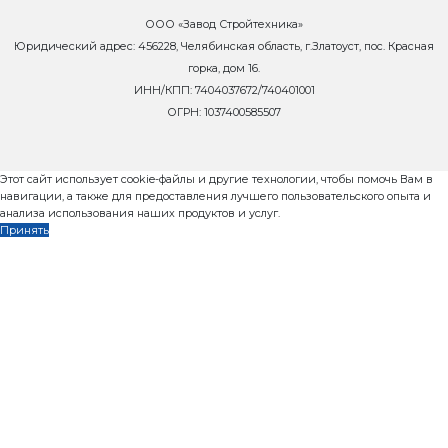
Характеристика:
Установленная мощность: 3 кВт
Масса: 340 кг
Гарантия: 12 месяцев
Преимущества:
Производительность до 60 куб.м. в час
Экономичный, всего 3 кВт
Надежная конструкция
Угол наклона до 45 градусов
Комплектуется приемным бункером
заказать