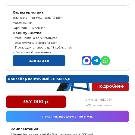
Е
Получить предложение в Ma
Комплектация:
1. Транспортер (L= 3,5 м, ширина ленты 300мм)
2. Опора или кронштейн
3. Электрокабели
Характеристика:
Установленная мощность: 1,1 кВт
Масса: 150 кг
Гарантия: 12 месяцев
Преимущества:
Угол наклона до 45 градусов
Экономичный, всего 1,1 кВт
Производительность до 18 куб.м. в час