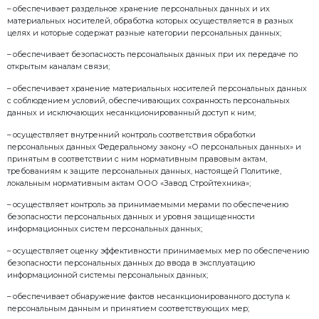
-представители/работники клиентов (заказчиков) и
оператора (юридических лиц);
– посетители сайта; – другие субъекты персональны
обеспечения реализации целей обработки, указанн
Политики).
5.2. Содержание и объем обрабатываемых персона
определяются целями их обработки, приведенными
Политики, и указываются в согласии субъекта пер
обработку его персональных данных, за исключение
обработка персональных данных может осуществля
такого согласия.
5.3. Обработка специальных категорий персональн
расовой, национальной принадлежности, политичес
религиозных или философских убеждений, интим
«Завод Стройтехника» не осуществляется.