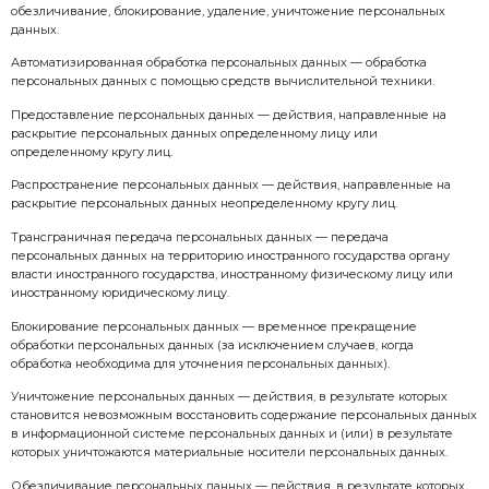
– Постановление Правительства РФ от 21 марта 2012 г
утверждении перечня мер, направленных на обес
обязанностей, предусмотренных Федеральным зак
данных” и принятыми в соответствии с ним норм
актами, операторами, являющимися государствен
муниципальными органами”;
– договоры, заключаемые между оператором и суб
данных; – иные нормативные правовые акты Росс
нормативные документы уполномоченных органов 
власти.
2.2. В целях реализации положений Политики в О
Стройтехника» разрабатываются соответствующие 
нормативные акты и иные документы, в том числе:
– положение об обработке персональных данных в
Стройтехника»;