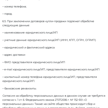
обязательств Общества по заключенным договорам,
субъектом персональных данных;
– установления с субъектом персональных данных о
включая заключение договоров, оказание услуг, обр
заявок;
– подготовки, заключения, исполнения и прекращен
контрагентами;
юридического сопровождения хозяйственной деяте
выдачу и учет доверенностей, взаимодействие с 
надзорными органами, нотариусами, судами, аудито
– оценки возможности заключения договора, провер
актуальности и достоверности сведений и докумен
прав и законных интересов Общества, включая пр
должной осмотрительности и иных проверок доброс