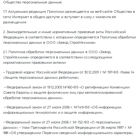
1.3. Целью настоящей Политики является защита и
клиентов, партнеров и работников, иных лиц, перс
которых обрабатываются Обществом, а также собл
законодательства Российской Федерации о персонал
Политика распространяется на персональные данные
так и после утверждения настоящей Политики.
1.5. Действие настоящей Политики распространяетс
осуществляемые в Обществе, в рамках которых осу
персональных данных субъектов персональных данн
том числе: при использовании веб- сайтов и моб
Общества, любых обращений в Общество в любой 
жалоб, комментариев или замечаний и предложен
помещений Общества, заключение и исполнение сд
которых является Общество, в иных случаях.
1.6. Политика обязательна для ознакомления лица
Общество персональные данные.