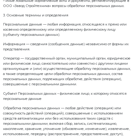
обеспечению безопасности персональных данных п
информационных системах персональных данных»;
– Приказ Роскомнадзора от 05 сентября 2013 г. № 9
требований и методов по обезличиванию персональ
Федеральный закон от 06.04.2011 № 63-ФЗ «Об элек
– Конвенция о защите физических лиц при автома
обработке персональных данных (Страсбург, 28 январ
– Директива Европейского Союза № 2002/58/ЕС «О 
электронных коммуникациях»; – Постановление Пра
29.06.2021 № 1046 (ред. От 16.12.2001) «О федерально
контроле (надзоре) за обработкой персональных да
– Приказ Роскомнадзора от 24.02.2021 № 18 «Об ут
содержанию согласия на обработку персональных 
субъектом персональных данных для распространен