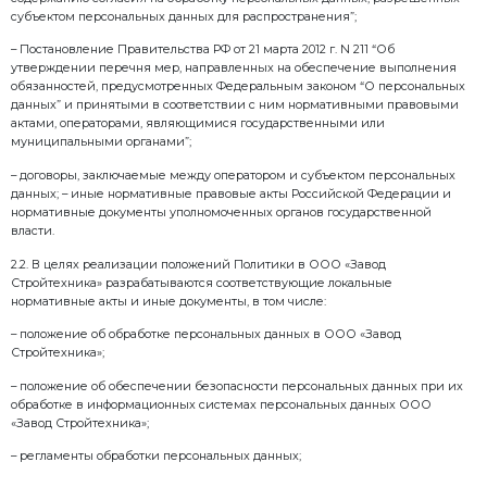
– Федеральный закон от 27 июля 2006 г. №149-ФЗ «
информационных технологиях и о защите информац
– Федеральный закон от 27 июля 2006 г. № 152-ФЗ «
данных»; – Указ Президента Российской Федерации о
188 «Об утверждении Перечня сведений конфиденц
– Постановление Правительства Российской Федера
2008 г. № 687 «Об утверждении Положения об особ
персональных данных, осуществляемой без исполь
автоматизации»;
– Постановление Правительства Российской Федера
г. № 1119 «Об утверждении требований к защите п
при их обработке в информационных системах пер
– Приказ ФСТЭК России от 18 февраля 2013 г. № 21 
состава и содержания организационных и техниче