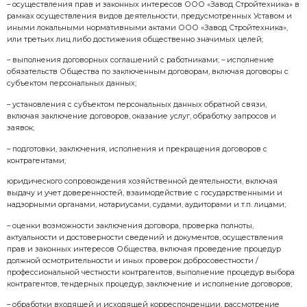
Уничтожение персональных данных — действия, в р
становится невозможным восстановить содержани
в информационной системе персональных данных и 
которых уничтожаются материальные носители пер
Обезличивание персональных данных — действия, 
становится невозможным без использования допо
информации определить принадлежность персона
конкретному субъекту персональных данных.
Информационная система персональных данных — 
содержащихся в базах данных персональных данн
их обработку информационных технологий и технич
Носитель Персональных данных – материальный об
магнитный), в том числе физическое поле, в котор
данные находят свое отражение в виде символов, о
технических решений и процессов, количественны
физических величин.