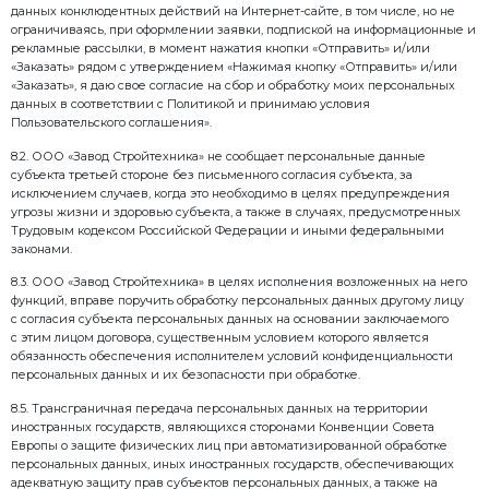
«Завод Стройтехника», определяется в соответстви
Российской Федерации и локальными нормативны
Стройтехника» с учетом целей обработки персонал
в разделе 4 Политики. Общество собирает и хран
работников, посетителей сайта, заказчиков, а так
других субъектов персональных данных, полученные
необходимые для оказания услуги, исполнения сог
стороной которого, выгодоприобретателем или пор
является субъект персональных данных.
6.2. Персональные данные граждан, обратившихся
Стройтехника» лично, а также направивших индив
коллективные письменные обращения или обраще
электронного документа, обрабатываются в целях 
обращений с последующим уведомлением заявител
рассмотрения.
6.3. В рамках рассмотрения обращений граждан по