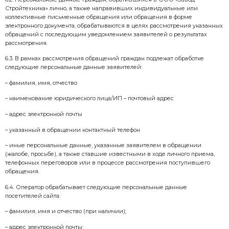
необходимости в достижении этих целей, если ин
федеральным законом; истечению срока действия с
персональных данных или отзыв согласия субъект
данных, а также выявление неправомерной обрабо
данных.
4.3. Персональные данные обрабатываются в ООО 
целях:
– обеспечения соблюдения Конституции Российск
законодательных и иных нормативных правовых ак
Федерации, локальных нормативных актов ООО «За
– осуществления прав и законных интересов ООО 
рамках осуществления видов деятельности, преду
иными локальными нормативными актами ООО «За
или третьих лиц либо достижения общественно зн
– выполнения договорных соглашений с работника