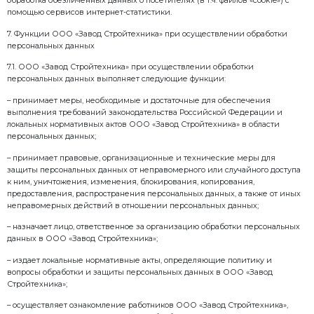
профессиональной честности контрагентов, выпол
контрагентов, тендерных процедур, заключение и 
– обработки входящей и исходящей корреспонден
обращений, жалоб, рекламаций;
– обеспечения оптимальной работы веб-сайтов, м
их оптимизации под потребности пользователей;
– предоставления доступа к сервисам, информации
содержащимся на веб-сайте;
– информирования о товарах, услугах, специальных
предложениях Оператора в том числе посредство
рассылок и уведомлений, направляемых по электро
телефонной связи (включая телефонные звонки и 
сообщений), а также посредством использования 
(программ обмена сообщениями с помощью Интерн