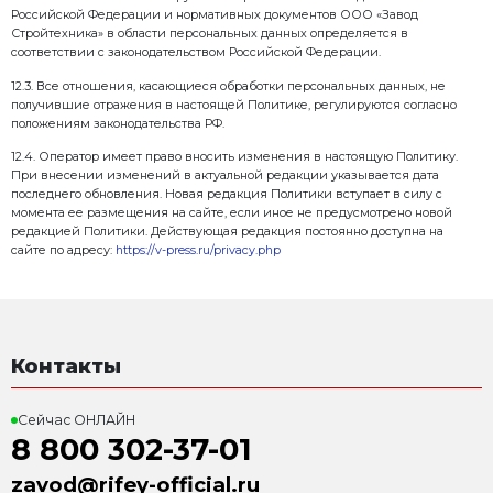
выполнения требований законодательства Россий
локальных нормативных актов ООО «Завод Стройте
персональных данных;
– принимает правовые, организационные и технич
защиты персональных данных от неправомерного ил
к ним, уничтожения, изменения, блокирования, ко
предоставления, распространения персональных да
неправомерных действий в отношении персональ
– назначает лицо, ответственное за организацию о
данных в ООО «Завод Стройтехника»;
– издает локальные нормативные акты, определяю
вопросы обработки и защиты персональных данны
Стройтехника»;
– осуществляет ознакомление работников ООО «За