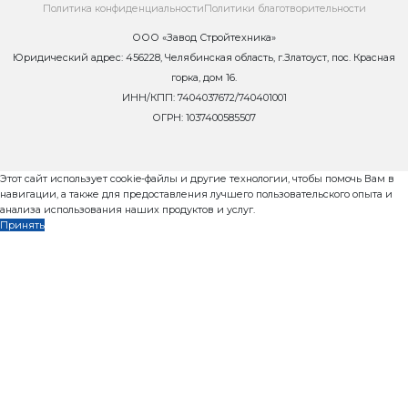
– прекращает обработку и уничтожает персональные
предусмотренных законодательством Российской Ф
персональных данных;
– производит обособление персональных данных, 
использования средств автоматизации, от иной ин
путем их фиксации на отдельных материальных но
данных, в специальных разделах;
– обеспечивает раздельное хранение персональных
материальных носителей, обработка которых осуще
целях и которые содержат разные категории персо
– обеспечивает безопасность персональных данных
открытым каналам связи;
– обеспечивает хранение материальных носителей
с соблюдением условий, обеспечивающих сохранн
данных и исключающих несанкционированный дост