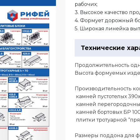
рабочих;
3. Высокое качество пр
4. Формует дорожный б
5. Широкая линейка вы
Технические хар
Продолжительность одн
Высота формуемых изд
Производительность ко
камней пустотелых 390х1
камней перегородочных 
камней бортовых БР 1000
плитки тротуарной “прям
Размеры поддона для ф