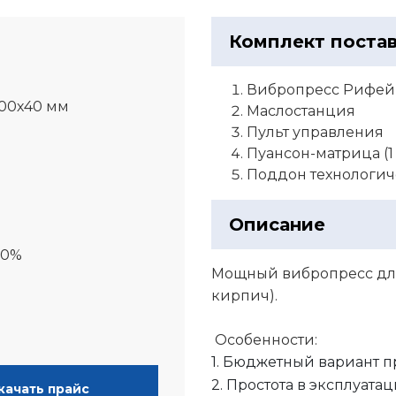
Комплект поста
Вибропресс Рифей
600х40 мм
Маслостанция
Пульт управления
Пуансон-матрица (1 
Поддон технологиче
Описание
00%
Мощный вибропресс для 
кирпич).
Особенности:
1. Бюджетный вариант 
2. Простота в эксплуат
качать прайс