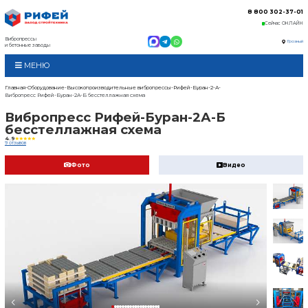
Вибропрессы
и бетонные заводы
МЕНЮ
Главная
Оборудование
Высокопроизводительные в
Вибропресс Рифей-Буран-2А-Б бесстеллажная схем
Вибропресс Рифей
бесстеллажная сх
4.9