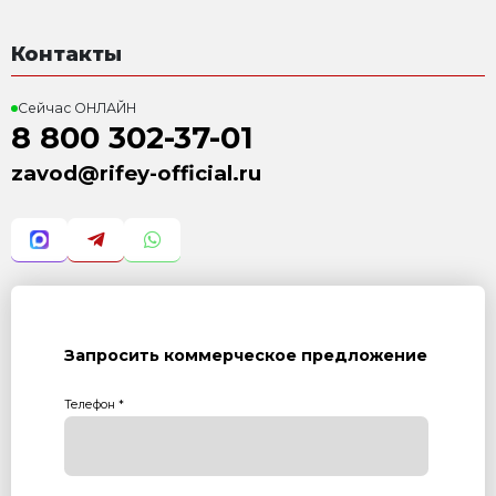
Система бесстелажного
3 526 000 Р
с учетом НДС 22%
Силос цемента СЦ-26
645 000 Р
с учетом НДС 22%