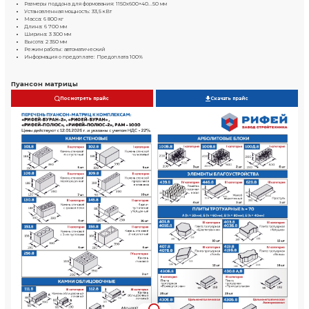
Камень пустотелый
390х190х188 мм
800..850шт/ч