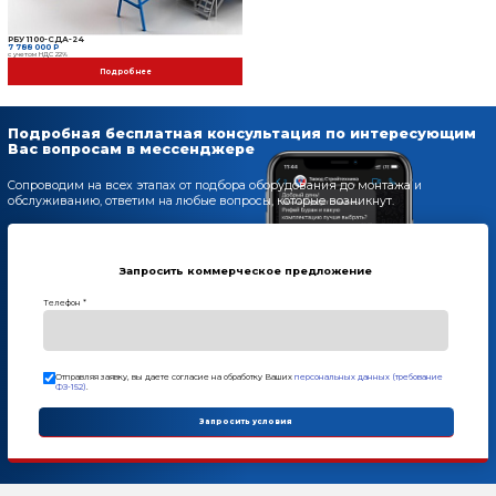
Дополнительные опции
РБУ 1100-СДА-24
7 788 000 Р
с учетом НДС 22%
Модуль цветного слоя
474 000 Р
с учетом НДС 22%
Автоматическая систем
5 005 000 Р
с учетом НДС 22%