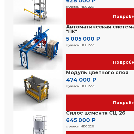
628 000 Р
с учетом НДС 22%
Подроб
Автоматическая систем
"ПК"
5 005 000 Р
с учетом НДС 22%
Подроб
Модуль цветного слоя
474 000 Р
с учетом НДС 22%
Подроб
Силос цемента СЦ-26
645 000 Р
с учетом НДС 22%