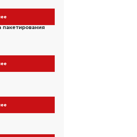
нее
а пакетирования
нее
нее