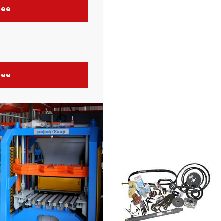
нее
нее