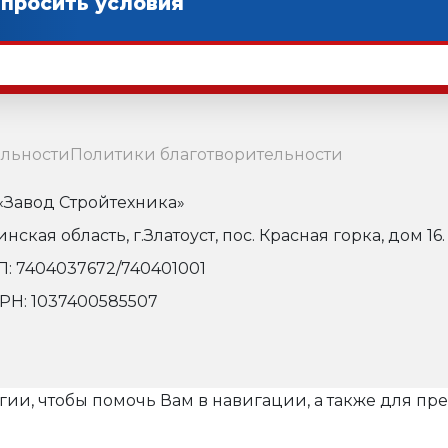
льности
Политики благотворительности
Завод Стройтехника»
кая область, г.Златоуст, пос. Красная горка, дом 16.
: 7404037672/740401001
РН: 1037400585507
огии, чтобы помочь Вам в навигации, а также для п