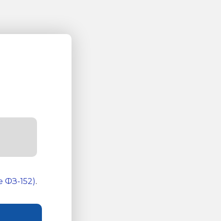
 ФЗ-152)
.