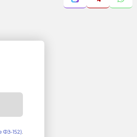
 ФЗ-152)
.