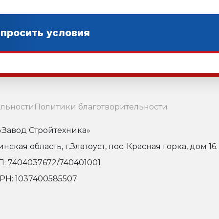
льности
Политики благотворительности
Завод Стройтехника»
кая область, г.Златоуст, пос. Красная горка, дом 16.
: 7404037672/740401001
РН: 1037400585507