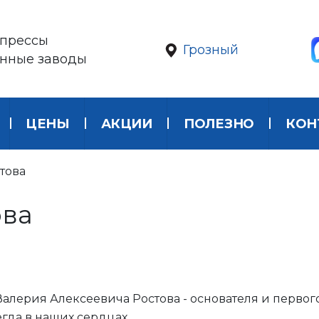
прессы
Грозный
онные заводы
ЦЕНЫ
АКЦИИ
ПОЛЕЗНО
КОН
това
ова
и Валерия Алексеевича Ростова - основателя и перво
гда в наших сердцах.